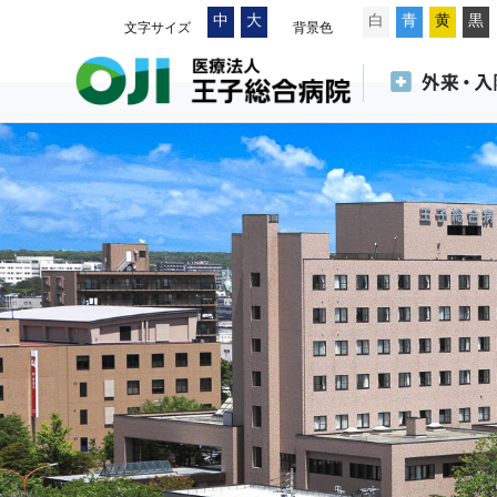
中
大
白
青
黄
黒
文字サイズ
背景色
外来のご案内
入院のご案内
健康診断【健
マイナンバー
Free Wi-Fi 
お持ちの患者