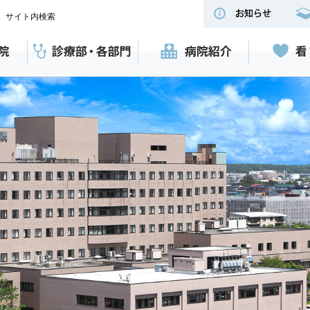
サイト内検索
診センター】
カードを
のご案内
診療部
医療技術部
看護部
地域医療支援部
病院紹介
個人情報保護方針
交通アクセス
関連施設
情報公開
医療機関の皆様へ
看護専門学校卒業生
お問い合わせ先
地域医療支援病院/紹介受診
災害拠点病院
地域がん診療連携拠点病院
さまへ
各種証明書発行手続き
重点医療機関