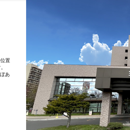
に位置
す。
ぼあ