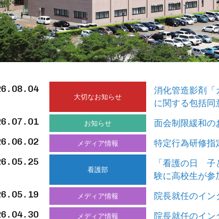
26.08.04
消化管造影剤「
大切なお知らせ
に関する包括同
26.07.01
面会制限緩和の
お知らせ
26.06.02
特定行為研修指
メディア情報
26.05.25
「看護の日 子
看護部
験に高校生が参
26.05.19
院長就任のイン
メディア情報
26.04.30
院長就任のイン
メディア情報