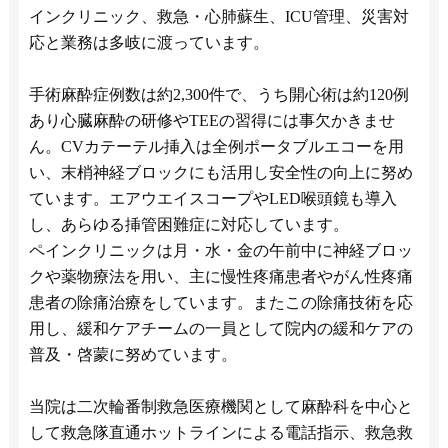
インクリニック、救急・心肺蘇生、ICU管理、災害対
応と業務は多岐に渡っています。
手術麻酔症例数は約2,300件で、うち開心術は約120例
あり心臓麻酔の研修やTEEの習得には事欠かきませ
ん。CVカテーテル挿入は全例ポータブルエコーを用
い、末梢神経ブロックにも活用し安全性の向上に努め
ています。エアウエイスコープやLED喉頭鏡も導入
し、あらゆる挿管困難症に対応しています。
ペインクリニックは月・水・金の午前中に神経ブロッ
クや薬物療法を用い、主に慢性疼痛患者やがん性疼痛
患者の除痛治療をしています。またこの除痛技術を応
用し、緩和ケアチームの一員として院内の緩和ケアの
普及・啓蒙に努めています。
当院は二次輪番制救急医療機関として麻酔科を中心と
して救急隊直通ホットラインによる電話指示、救急救