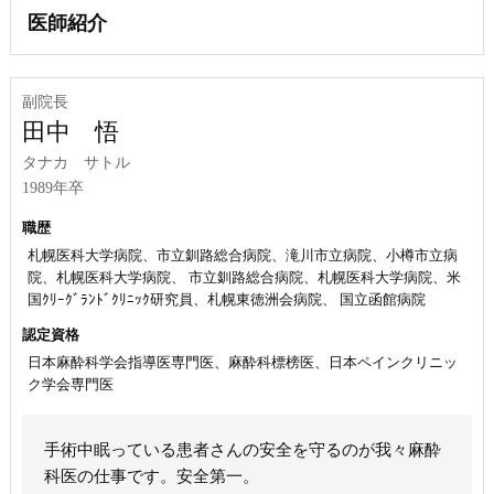
医師紹介
副院長
田中 悟
タナカ サトル
1989年卒
職歴
札幌医科大学病院、市立釧路総合病院、滝川市立病院、小樽市立病
院、札幌医科大学病院、 市立釧路総合病院、札幌医科大学病院、米
国ｸﾘｰｸﾞﾗﾝﾄﾞｸﾘﾆｯｸ研究員、札幌東徳洲会病院、 国立函館病院
認定資格
日本麻酔科学会指導医専門医、麻酔科標榜医、日本ペインクリニッ
ク学会専門医
手術中眠っている患者さんの安全を守るのが我々麻酔
科医の仕事です。安全第一。