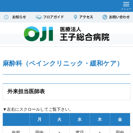
麻酔科（ペインクリニック・緩和ケア）
外来担当医師表
▼左右にスクロールしてご覧下さい。
月
火
水
木
金
午前
田中
×
渡辺
×
田中